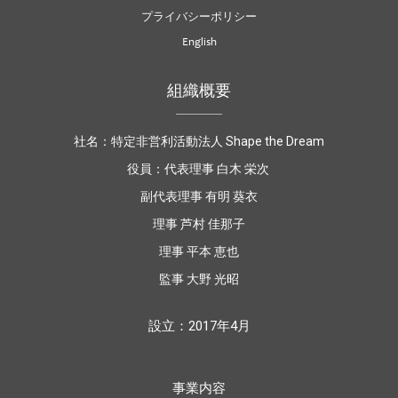
プライバシーポリシー
English
組織概要
社名：特定非営利活動法人 Shape the Dream
役員：代表理事 白木 栄次
副代表理事 有明 葵衣
理事
芦村 佳那子
理事 平本 恵也
監事 大野 光昭
設立：2017年4月
事業内容